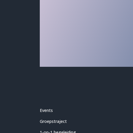
Events
Groepstraject
1-op-1 begeleiding