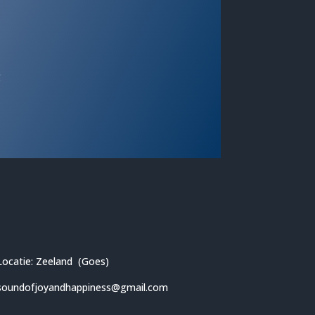
g
Locatie: Zeeland (Goes)
soundofjoyandhappiness@gmail.com