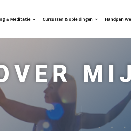
ng & Meditatie
Cursussen & opleidingen
Handpan We
OVER MI
d
t