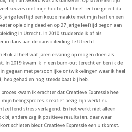
al, mijn antwoord was als danseres. Op latere leeftijd
veel keuzes met mijn hoofd, dat heeft er toe geleid dat
25 jarige leeftijd een keuze maakte met mijn hart en een
eater opleiding deed en op 27 jarige leeftijd begon aan
leiding in Utrecht. In 2010 studeerde ik af als
 in dans aan de dansopleiding te Utrecht.
heb ik al heel wat jaren ervaring op mogen doen als
. In 2019 kwam ik in een burn-out terecht en ben ik de
 in gegaan met persoonlijke ontwikkelingen waar ik heel
bij heb gehad en nog steeds baat bij heb.
t proces kwam ik erachter dat Creatieve Expressie heel
n mijn helingsproces. Creatief bezig zijn werkt nu
tzettend stress verlagend. En het werkt niet alleen
ok bij andere zag ik positieve resultaten, daar waar
kort schieten biedt Creatieve Expressie een uitkomst.