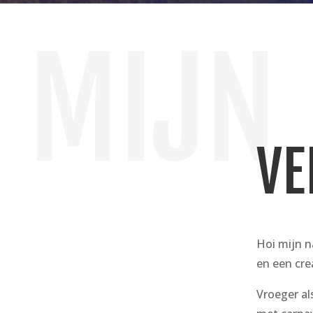
MIJN
VE
Hoi mijn n
en een crea
Vroeger al