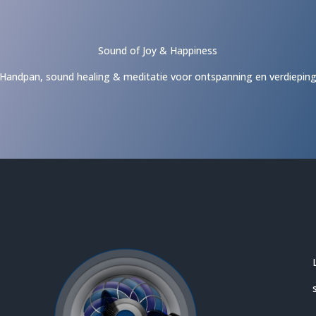
Sound of Joy & Happiness
Handpan, sound healing & meditatie voor ontspanning en verdiepin