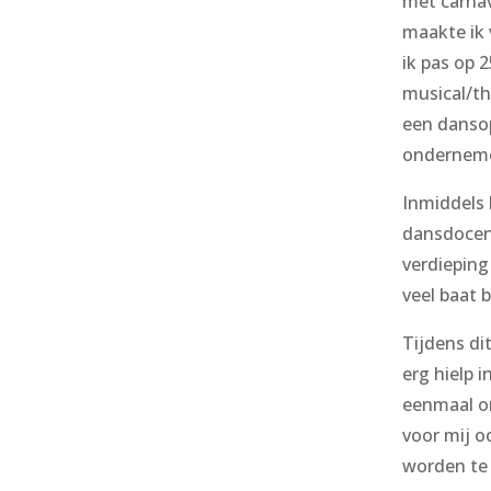
met carnav
maakte ik 
ik pas op 
musical/th
een dansop
ondernemer
Inmiddels 
dansdocent
verdieping
veel baat 
Tijdens di
erg hielp i
eenmaal on
voor mij o
worden te 