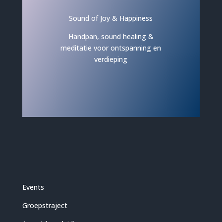
Sound of Joy & Happiness
Handpan, sound healing &
meditatie voor ontspanning en
verdieping
Events
Groepstraject