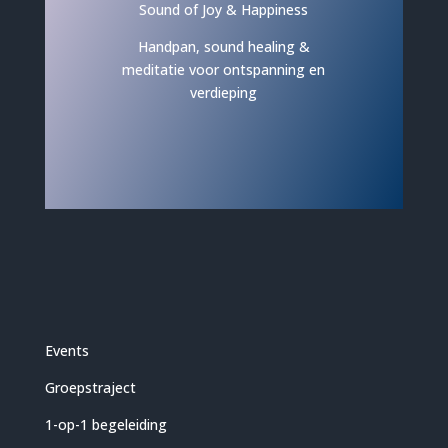
Sound of Joy & Happiness
Handpan, sound healing &
meditatie voor ontspanning en
verdieping
Events
Groepstraject
1-op-1 begeleiding