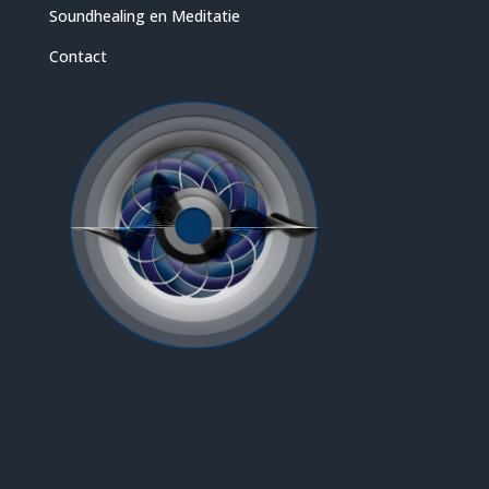
Soundhealing en Meditatie
Contact