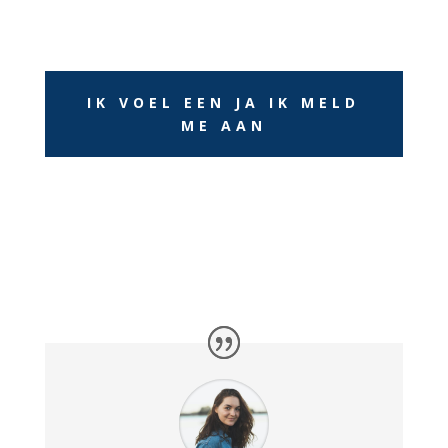
IK VOEL EEN JA IK MELD
ME AAN