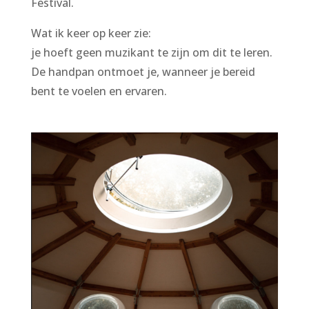
Festival.
Wat ik keer op keer zie:
je hoeft geen muzikant te zijn om dit te leren.
De handpan ontmoet je, wanneer je bereid
bent te voelen en ervaren.