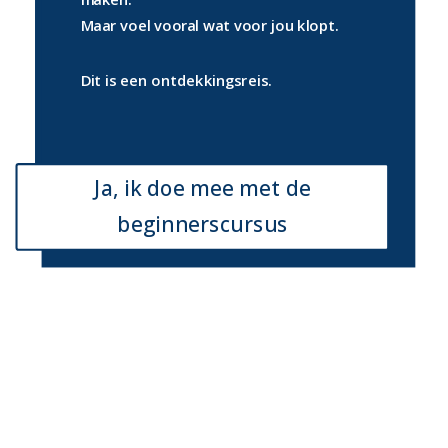
Maar voel vooral wat voor jou klopt.
Dit is een ontdekkingsreis.
Ja, ik doe mee met de
beginnerscursus