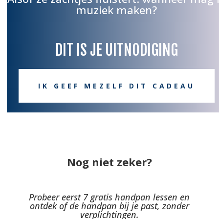
muziek maken?
DIT IS JE UITNODIGING
IK GEEF MEZELF DIT CADEAU
Nog niet zeker?
Probeer eerst 7 gratis handpan lessen en
ontdek of de handpan bij je past, zonder
verplichtingen.