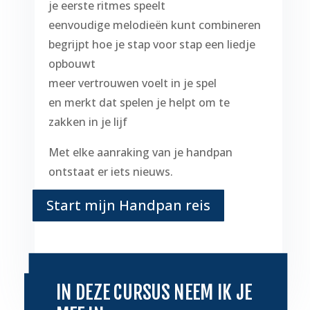
je eerste ritmes speelt
eenvoudige melodieën kunt combineren
begrijpt hoe je stap voor stap een liedje
opbouwt
meer vertrouwen voelt in je spel
en merkt dat spelen je helpt om te
zakken in je lijf
Met elke aanraking van je handpan
ontstaat er iets nieuws.
Start mijn Handpan reis
IN DEZE CURSUS NEEM IK JE