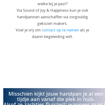
welke bij je past?
Via Sound of Joy & Happiness kun je ook
handpannen aanschaffen via zorgvuldig
gekozen makers.
Voel je vrij om
contact op te nemen
als je
daarin begeleiding wilt.
Misschien kijkt jouw handpan je al een
tijdje aan vanaf die plek in huis.
Alsof ze zachtjes fluistert: wanneer mag 