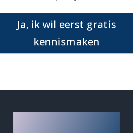
Ja, ik wil eerst gratis
kennismaken