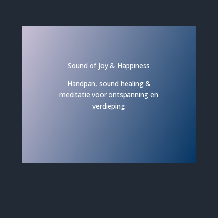
Sound of Joy & Happiness
Handpan, sound healing &
meditatie voor ontspanning en
verdieping