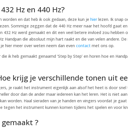
n 432 Hz en 440 Hz?
ven worden en dat heb ik ook gedaan, deze kun je
hier
lezen. Ik snap 
kiezen. Sommige zeggen dat de 440 Hz meer naar het hoofd gaat en 
in 432 Hz werd gemaakt en dit een veel betere invloed zou hebben op
 Hz Handpan die absoluut mijn hart raakt en die van velen andere. D
l je hier meer over weten neem dan even
contact
met ons op.
 die ik heb gemaakt genaamd ‘Step by Step’ en horen hoe en Handpan
e krijg je verschillende tonen uit 
s, je raakt het instrument eigenlijk aan alsof het heet is door snel 
eller door dan de ander maar iedereen kan het leren. Het is niet aan
an worden. Haal sieraden van je handen en vingers voordat je gaat s
 die tegen het instrument kunnen komen tijdens het spelen en voor 
 gemaakt ?