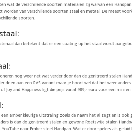
eten wat de verschillende soorten materialen zij warvan een Handpa
worden van verschillende soorten staal en metaal. De meest voorkom
schillende soorten.
staal:
riaal dan betekent dat er een coating op het staal wordt aangebr
al:
soneren nog weer net wat verder door dan de genitreerd stalen Handp
r doen aan een RVS variant maar je hoort wel dat het weer anders k
f Joy and Happiness ligt die prijs vanaf 989,- euro voor een mini e
:
 een amber kleurige uitstraling zoals de naam het al zegt en is ook
ders is dan de genitreerd stalen en gewone Roetsvrije stalen Handpan
p YouTube naar Ember steel Handpan. Wat er door spelers als geluid 