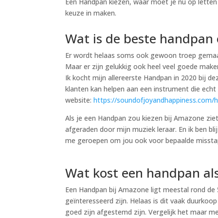
Een Handpan kiezen, waar moet je nu op letten 
keuze in maken.
Wat is de beste handpan 
Er wordt helaas soms ook gewoon troep gemaa
Maar er zijn gelukkig ook heel veel goede mak
Ik kocht mijn allereerste Handpan in 2020 bij 
klanten kan helpen aan een instrument die echt v
website:
https://soundofjoyandhappiness.com
Als je een Handpan zou kiezen bij Amazone ziet d
afgeraden door mijn muziek leraar. En ik ben blij
me geroepen om jou ook voor bepaalde missta
Wat kost een handpan als 
Een Handpan bij Amazone ligt meestal rond de 5
geïnteresseerd zijn. Helaas is dit vaak duurkoo
goed zijn afgestemd zijn. Vergelijk het maar met