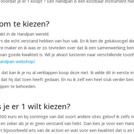
voordat je er 1 koopt ? Een Handpan is een kostbaar instrument hier
om te kiezen?
kt in de Handpan wereld.
ers die echt verstand hebben van hun vak. En ik ben de geluksvogel
deze maker en ik was er zo tevreden over dat ik een samenwerking ben
an goede kwaliteit is. Wil je alvast luisteren naar verschillende to
/handpan-webshop/
at kan ik je nu al verklappen koop deze niet. Ik wilde dit in eerste 
 dat hij dat toen heeft gedaan. En nu ik zelf een heel stuk verder ben
ppen te behoeden.
je er 1 wilt kiezen?
00 euro en bij sommige van dat soort andere sites geloof ik zelfs n
p en zeker als je er geen verstand van hebt. Dan kies je voor een Ha
 bijvoorbeeld iets van de action en wat voor een kwaliteit dat is en 