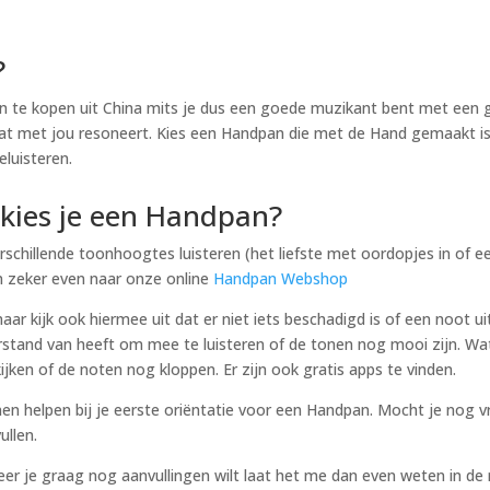
?
an te kopen uit China mits je dus een goede muzikant bent met een 
 wat met jou resoneert. Kies een Handpan die met de Hand gemaakt 
luisteren.
kies je een Handpan?
schillende toonhoogtes luisteren (het liefste met oordopjes in of ee
n zeker even naar onze online
Handpan Webshop
ar kijk ook hiermee uit dat er niet iets beschadigd is of een noot uit
stand van heeft om mee te luisteren of de tonen nog mooi zijn. Wa
jken of de noten nog kloppen. Er zijn ook gratis apps te vinden.
nen helpen bij je eerste oriëntatie voor een Handpan. Mocht je nog 
ullen.
 je graag nog aanvullingen wilt laat het me dan even weten in de re