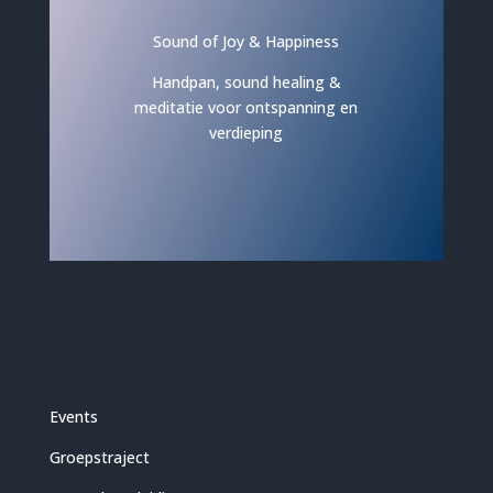
Sound of Joy & Happiness
Handpan, sound healing &
meditatie voor ontspanning en
verdieping
Events
Groepstraject