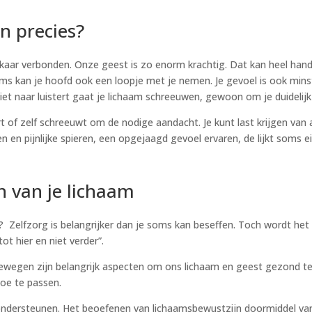
n precies?
lkaar verbonden. Onze geest is zo enorm krachtig. Dat kan heel handi
kan je hoofd ook een loopje met je nemen. Je gevoel is ook minsten
er niet naar luistert gaat je lichaam schreeuwen, gewoon om je duidel
t of zelf schreeuwt om de nodige aandacht. Je kunt last krijgen van al
 en pijnlijke spieren, een opgejaagd gevoel ervaren, de lijkt soms ei
n van je lichaam
 Zelfzorg is belangrijker dan je soms kan beseffen. Toch wordt het v
t hier en niet verder”.
egen zijn belangrijk aspecten om ons lichaam en geest gezond te ho
toe te passen.
e ondersteunen. Het beoefenen van lichaamsbewustzijn doormiddel van