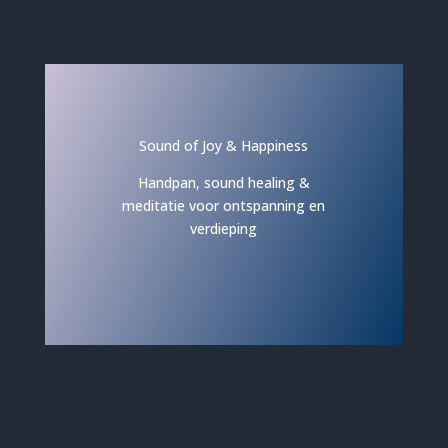
Sound of Joy & Happiness
Handpan, sound healing &
meditatie voor ontspanning en
verdieping